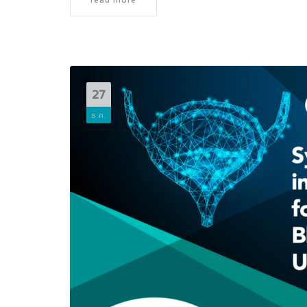
read more
27
ธ.ค.