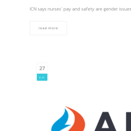
ICN says nurses’ pay and safety are gender issues
read more
27
ธ.ค.