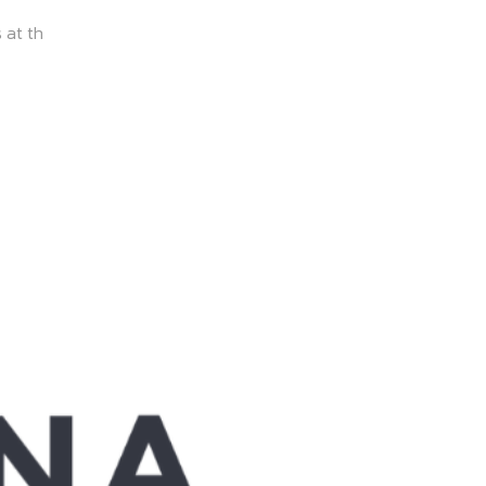
 at th