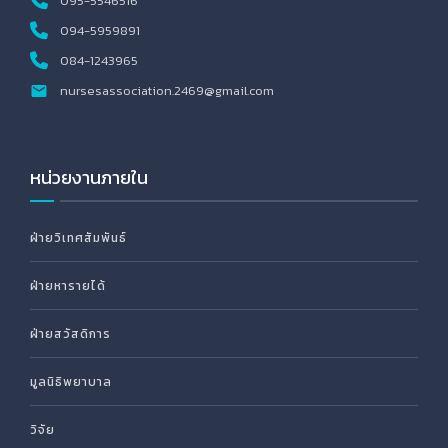
095-5546516
094-5959891
084-1243965
nursesassociation.2469@gmail.com
หน่วยงานภายใน
ฝ่ายวิเทศสัมพันธ์
ฝ่ายหารายได้
ฝ่ายสวัสดิการ
มูลนิธิพยาบาล
วิจัย