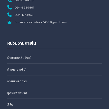
095-5546516
094-5959891
084-1243965
nursesassociation.2469@gmail.com
หน่วยงานภายใน
ฝ่ายวิเทศสัมพันธ์
ฝ่ายหารายได้
ฝ่ายสวัสดิการ
มูลนิธิพยาบาล
วิจัย