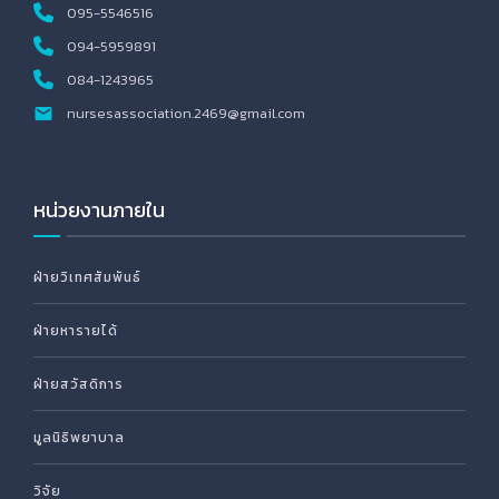
095-5546516
094-5959891
084-1243965
nursesassociation.2469@gmail.com
หน่วยงานภายใน
ฝ่ายวิเทศสัมพันธ์
ฝ่ายหารายได้
ฝ่ายสวัสดิการ
มูลนิธิพยาบาล
วิจัย