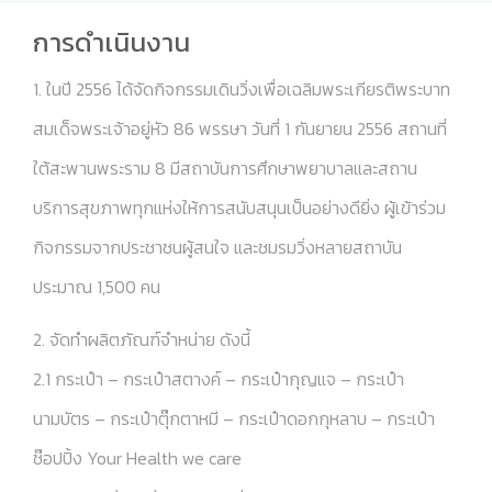
การดำเนินงาน
1. ในปี 2556 ได้จัดกิจกรรมเดินวิ่งเพื่อเฉลิมพระเกียรติพระบาท
สมเด็จพระเจ้าอยู่หัว 86 พรรษา วันที่ 1 กันยายน 2556 สถานที่
ใต้สะพานพระราม 8 มีสถาบันการศึกษาพยาบาลและสถาน
บริการสุขภาพทุกแห่งให้การสนับสนุนเป็นอย่างดียิ่ง ผู้เข้าร่วม
กิจกรรมจากประชาชนผู้สนใจ และชมรมวิ่งหลายสถาบัน
ประมาณ 1,500 คน
2. จัดทำผลิตภัณฑ์จำหน่าย ดังนี้
2.1 กระเป๋า – กระเป๋าสตางค์ – กระเป๋ากุญแจ – กระเป๋า
นามบัตร – กระเป๋าตุ๊กตาหมี – กระเป๋าดอกกุหลาบ – กระเป๋า
ช๊อปปิ้ง Your Health we care