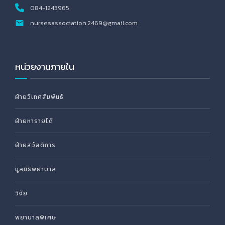
084-1243965
nursesassociation.2469@gmail.com
หน่วยงานภายใน
ฝ่ายวิเทศสัมพันธ์
ฝ่ายหารายได้
ฝ่ายสวัสดิการ
มูลนิธิพยาบาล
วิจัย
พยาบาลพิเศษ