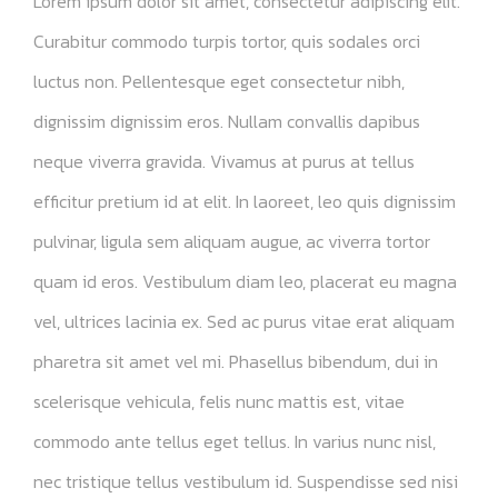
Lorem ipsum dolor sit amet, consectetur adipiscing elit.
Leadership 2026
Curabitur commodo turpis tortor, quis sodales orci
luctus non. Pellentesque eget consectetur nibh,
dignissim dignissim eros. Nullam convallis dapibus
neque viverra gravida. Vivamus at purus at tellus
efficitur pretium id at elit. In laoreet, leo quis dignissim
pulvinar, ligula sem aliquam augue, ac viverra tortor
quam id eros. Vestibulum diam leo, placerat eu magna
vel, ultrices lacinia ex. Sed ac purus vitae erat aliquam
pharetra sit amet vel mi. Phasellus bibendum, dui in
scelerisque vehicula, felis nunc mattis est, vitae
commodo ante tellus eget tellus. In varius nunc nisl,
nec tristique tellus vestibulum id. Suspendisse sed nisi